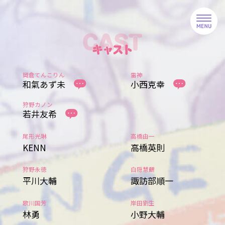
岡倉てんこりん
雷神
和氣あず未
小西克幸
狩野カノン
若井友希
尾形光琳
高橋由一
KENN
高橋英則
狩野永徳
白隠慧鶴
平川大輔
諏訪部順一
歌川国芳
岸田劉生
林勇
小野大輔