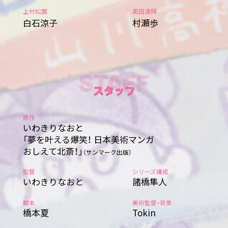
上村松園
黒田清輝
白石涼子
村瀬歩
原作
いわきりなおと
「夢を叶える爆笑！ 日本美術マンガ
おしえて北斎！」
（サンマーク出版）
監督
シリーズ構成
いわきりなおと
諸橋隼人
脚本
美術監督・背景
橋本夏
Tokin