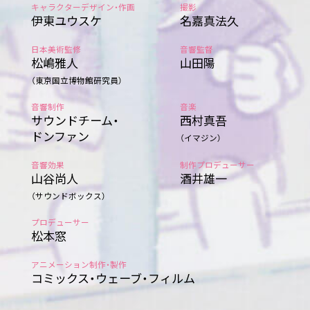
キャラクターデザイン・作画
撮影
伊東ユウスケ
名嘉真法久
日本美術監修
音響監督
松嶋雅人
山田陽
（東京国立博物館研究員）
音響制作
音楽
サウンドチーム・
西村真吾
ドンファン
（イマジン）
音響効果
制作プロデューサー
山谷尚人
酒井雄一
（サウンドボックス）
プロデューサー
松本窓
アニメーション制作・製作
コミックス・ウェーブ・フィルム